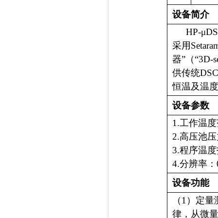
设备简介
HP
-
μDS
采用
Setara
器
”
（
“
3D-s
供传统
DS
恒温及温
设备参数
1.
工作温度
2.
高压池压
3.
程序温度
4.
分辨率：
设备功能
（
1
）定量
律，从微